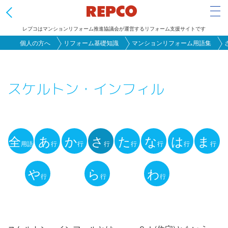
Tog
レプコはマンションリフォーム推進協議会が運営するリフォーム支援サイトです
メ
個人の方へ
リフォーム基礎知識
マンションリフォーム用語集
イ
ン
スケルトン・インフィル
コ
ン
テ
ン
全
あ
か
さ
た
な
は
ま
ツ
用語
行
行
行
行
行
行
行
用
に
語
や
ら
わ
移
行
行
行
動
解
説