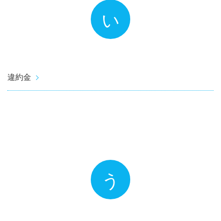
い
違約金
う