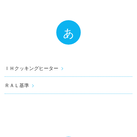
あ
ＩＨクッキングヒーター
ＲＡＬ基準