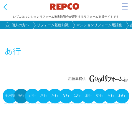
Tog
レプコはマンションリフォーム推進協議会が運営するリフォーム支援サイトです
メ
個人の方へ
リフォーム基礎知識
マンションリフォーム用語集
イ
ン
あ行
コ
ン
テ
ン
用語集提供
ツ
に
全用語
あ行
か行
さ行
た行
な行
は行
ま行
や行
ら行
わ行
移
Primary
動
tabs