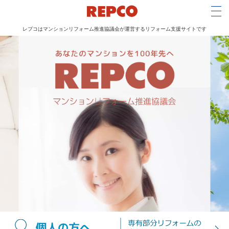
Tog
レプコはマンションリフォーム推進協議会が運営するリフォーム支援サイトです
メ
イ
ン
コ
ン
テ
ン
ツ
に
移
動