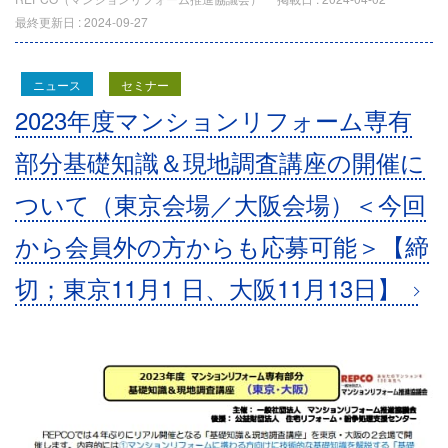
最終更新日 :
2024-09-27
ニュース
セミナー
2023年度マンションリフォーム専有
部分基礎知識＆現地調査講座の開催に
ついて（東京会場／大阪会場）＜今回
から会員外の方からも応募可能＞【締
切；東京11月1 日、大阪11月13日】