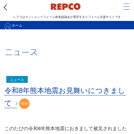
Tog
レプコはマンションリフォーム推進協議会が運営するリフォーム支援サイトです
メ
ホーム
イ
ン
ニュース
コ
ン
テ
ン
ニュース
ツ
令和8年熊本地震お見舞いにつきまし
に
移
て
動
このたびの令和8年熊本地震におきまして被災されました