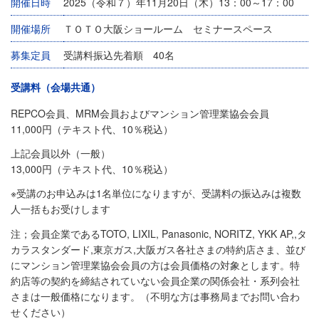
開催日時
2025（令和７）年11月20日（木）13：00～17：00
開催場所
ＴＯＴＯ大阪ショールーム セミナースペース
募集定員
受講料振込先着順 40名
受講料（会場共通）
REPCO会員、MRM会員およびマンション管理業協会会員
11,000円（テキスト代、10％税込）
上記会員以外（一般）
13,000円（テキスト代、10％税込）
※受講のお申込みは1名単位になりますが、受講料の振込みは複数
人一括もお受けします
注；会員企業であるTOTO, LIXIL, Panasonic, NORITZ, YKK AP,,タ
カラスタンダード,東京ガス,大阪ガス各社さまの特約店さま、並び
にマンション管理業協会会員の方は会員価格の対象とします。特
約店等の契約を締結されていない会員企業の関係会社・系列会社
さまは一般価格になります。（不明な方は事務局までお問い合わ
せください）