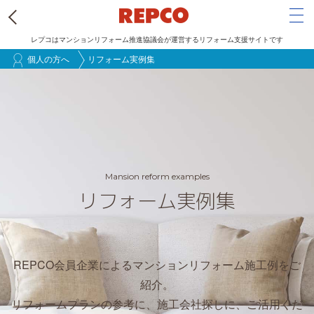
Tog
レプコはマンションリフォーム推進協議会が運営するリフォーム支援サイトです
メ
個人の方へ
リフォーム実例集
イ
ン
コ
ン
テ
ン
Mansion reform examples
リフォーム実例集
ツ
に
移
動
REPCO会員企業によるマンションリフォーム施工例をご
紹介。
リフォームプランの参考に、施工会社探しに、ご活用くだ