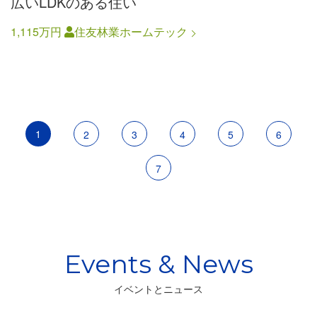
広いLDKのある住い
1,115万円
住友林業ホームテック
ペ
ー
カ
1
ペ
2
ペ
3
ペ
4
ペ
5
ペ
6
ジ
送
レ
ー
ー
ー
ー
ー
ペ
7
り
ン
ジ
ジ
ジ
ジ
ジ
ー
ト
ジ
ペ
ー
ジ
イベントとニュース