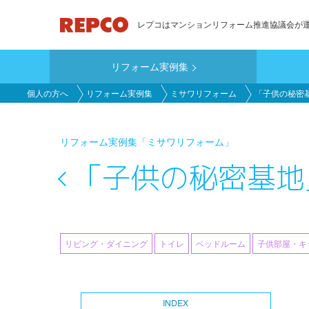
メ
レプコはマンションリフォーム推進協議会が
イ
ン
リフォーム実例集
コ
main_customer
ン
個人の方へ
リフォーム実例集
ミサワリフォーム
「子供の秘密
テ
ン
リフォーム実例集
「ミサワリフォーム」
ツ
に
「子供の秘密基地
移
動
リビング・ダイニング
トイレ
ベッドルーム
子供部屋・キ
INDEX