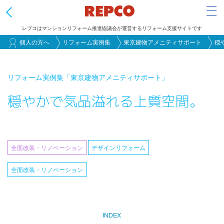
Tog
レプコはマンションリフォーム推進協議会が運営するリフォーム支援サイトです
メ
個人の方へ
リフォーム実例集
東京建物アメニティサポート
穏
イ
ン
リフォーム実例集
「東京建物アメニティサポート」
コ
穏やかで気品溢れる上質空間。
ン
テ
ン
ツ
全面改装・リノベーション
デザインリフォーム
に
移
全面改装・リノベーション
動
INDEX