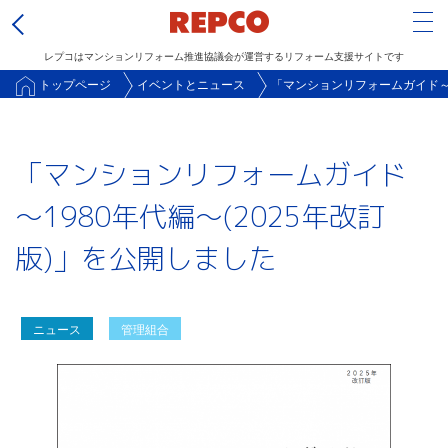
Tog
レプコはマンションリフォーム推進協議会が運営するリフォーム支援サイトです
メ
トップページ
イベントとニュース
「マンションリフォームガイド～1
イ
ン
「マンションリフォームガイド
コ
ン
～1980年代編～(2025年改訂
テ
版)」を公開しました
ン
ツ
に
ニュース
管理組合
移
動