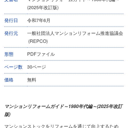
ベ
(2025年改訂版)
ン
発行日
令和7年6月
ト
情
発行元
一般社団法人マンションリフォーム推進協議会
報
(REPCO)
形態
PDFファイル
ページ数
30ページ
価格
無料
マンションリフォームガイド～1980年代編～(2025年改訂
版)
マンションストックをリフォームを通じて向上するため