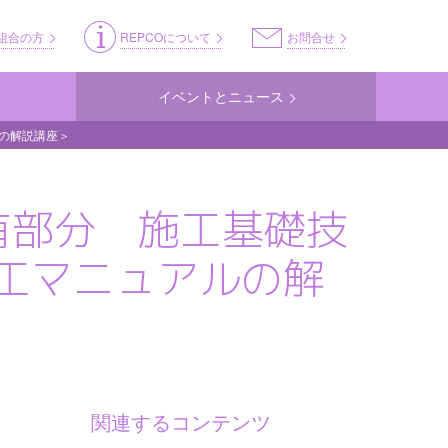
ss
組合の方
REPCOについて
お問合せ
イベントとニュース
ルの解説講座＞
有部分 施工基礎技
工マニュアルの解
関連するコンテンツ