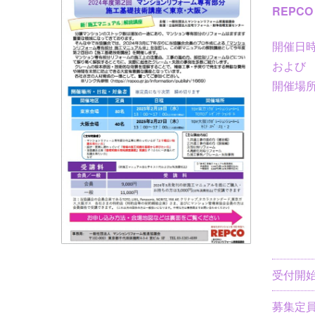
イ
REPC
ベ
ン
開催日
ト
および
情
開催場
報
受付開
募集定