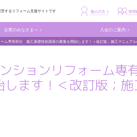
運営するリフォーム支援サイトです
header_busine
個人の方
管理
企業のみなさまへ
入会のご案内
フォーム専有部分 施工基礎技術講座の募集を開始します！＜改訂版；施工マニュア
回マンションリフォーム専
始します！＜改訂版；施