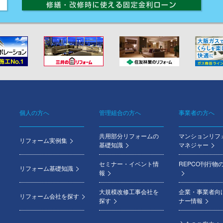
個人の方へ
管理組合の方へ
事業者の方へ
Footer
共用部分リフォームの
マンションリフ
menu
リフォーム実例集
基礎知識
マネジャー
セミナー・イベント情
REPCO刊行物
リフォーム基礎知識
報
大規模改修工事会社を
企業・事業者向
リフォーム会社を探す
探す
ナー情報