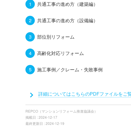
共通工事の進め方（建築編）
共通工事の進め方（設備編）
部位別リフォーム
高齢化対応リフォーム
施工事例／クレーム・失敗事例
添
詳細についてはこちらのPDFファイルをご
付
フ
REPCO（マンションリフォーム推進協議会）
ァ
掲載日 :
2024-12-17
イ
最終更新日 :
2024-12-19
ル