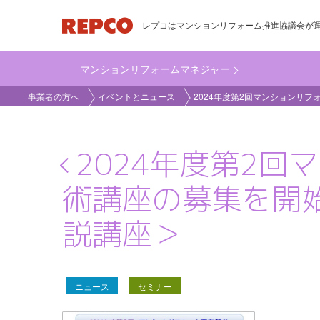
メ
レプコはマンションリフォーム推進協議会が
イ
ン
マンションリフォームマネジャー
コ
main_business
ン
事業者の方へ
イベントとニュース
2024年度第2回マンションリ
テ
ン
ツ
2024年度第2
に
術講座の募集を開
移
動
説講座＞
ニュース
セミナー