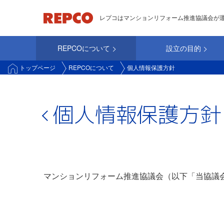
メ
レプコはマンションリフォーム推進協議会が
イ
ン
REPCOについて
設立の目的
コ
main_repco
ン
トップページ
REPCOについて
個人情報保護方針
テ
ン
ツ
個人情報保護方針
に
移
動
マンションリフォーム推進協議会（以下「当協議