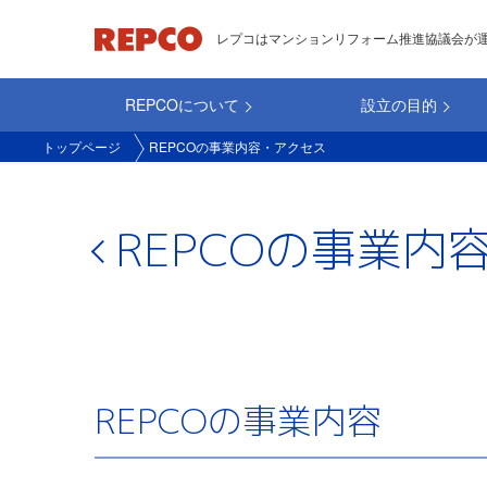
メ
レプコはマンションリフォーム推進協議会が
イ
ン
REPCOについて
設立の目的
コ
main_repco
ン
トップページ
REPCOの事業内容・アクセス
テ
ン
ツ
REPCOの事業内
に
移
動
REPCOの事業内容