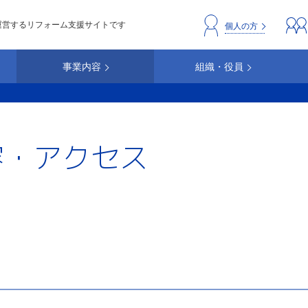
運営するリフォーム支援サイトです
header_repc
個人の方
事業内容
組織・役員
容・アクセス