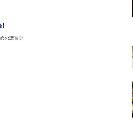
会】
めの講習会