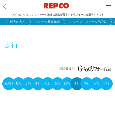
Tog
レプコはマンションリフォーム推進協議会が運営するリフォーム支援サイトです
メ
個人の方へ
リフォーム基礎知識
マンションリフォーム用語集
イ
ン
ま行
コ
ン
テ
ン
用語集提供
ツ
に
全用語
あ行
か行
さ行
た行
な行
は行
ま行
や行
ら行
わ行
移
Primary
動
tabs