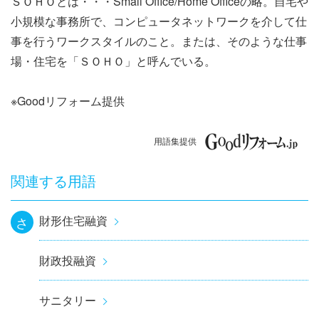
ＳＯＨＯとは・・・Small Office/Home Officeの略。自宅や
ナ
小規模な事務所で、コンピュータネットワークを介して仕
ビ
事を行うワークスタイルのこと。または、そのような仕事
場・住宅を「ＳＯＨＯ」と呼んでいる。
ゲ
ー
※Goodリフォーム提供
シ
用語集提供
ョ
関連する用語
ン
財形住宅融資
さ
財政投融資
サニタリー