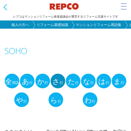
Tog
レプコはマンションリフォーム推進協議会が運営するリフォーム支援サイトです
メ
個人の方へ
リフォーム基礎知識
マンションリフォーム用語集
イ
ン
SOHO
コ
ン
テ
ン
全
あ
か
さ
た
な
は
ま
ツ
用語
行
行
行
行
行
行
行
用
に
語
や
ら
わ
移
行
行
行
動
解
説