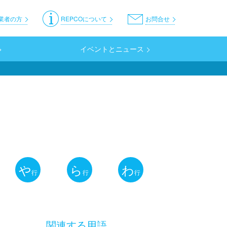
er
業者の方
REPCOについて
お問合せ
イベントとニュース
や
ら
わ
行
行
行
関連する用語