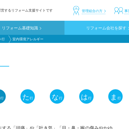
運営するリフォーム支援サイトです
header_custom
管理組合の方
事
リフォーム基礎知識
リフォーム会社を探す
さ行
室内環境アレルギー
ー
さ
た
な
は
ま
行
行
行
行
行
生する「頭痛」や「吐き気」「目・鼻・喉の傷みやかゆ