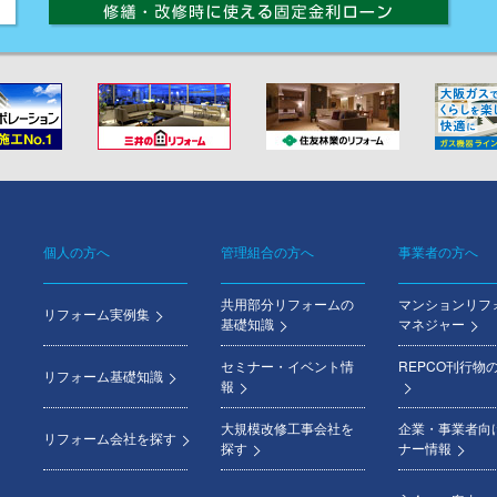
個人の方へ
管理組合の方へ
事業者の方へ
Footer
共用部分リフォームの
マンションリフ
menu
リフォーム実例集
基礎知識
マネジャー
セミナー・イベント情
REPCO刊行物
リフォーム基礎知識
報
大規模改修工事会社を
企業・事業者向
リフォーム会社を探す
探す
ナー情報