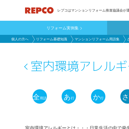
メ
レプコはマンションリフォーム推進協議会が
イ
ン
リフォーム実例集
コ
main_customer
ン
個人の方へ
リフォーム基礎知識
マンションリフォーム用語集
テ
ン
ツ
室内環境アレルギ
に
移
動
全
あ
か
用語
行
行
用
語
解
室内環境アレルギーとは・・・日常生活の中で発