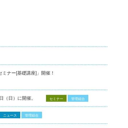
修セミナー[基礎講座]」開催！
7⽇（⽇）に開催。
セミナー
管理組合
ニュース
管理組合