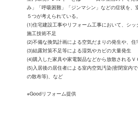
み」「呼吸困難」「ジンマシン」などの症状を、
説
５つが考えられている。
ナ
(1)住宅建設工事やリフォーム工事において、シ
施工技術不足
ビ
(2)不備な換気計画による空気だまりの発生や、
ゲ
(3)結露対策不足等による湿気やカビの大量発生
(4)購入した家具や家電製品などから放散される
ー
(5)入居後の居住者による室内空気汚染(密閉室
シ
の散布等)、など
ョ
※Goodリフォーム提供
ン