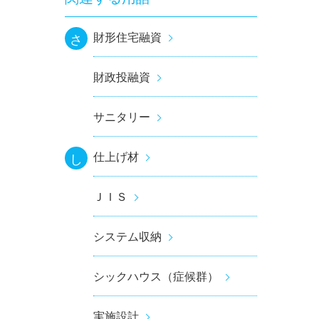
財形住宅融資
さ
財政投融資
サニタリー
仕上げ材
し
ＪＩＳ
システム収納
シックハウス（症候群）
実施設計