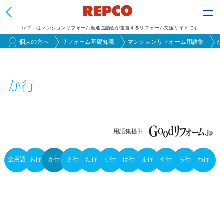
Tog
レプコはマンションリフォーム推進協議会が運営するリフォーム支援サイトです
メ
個人の方へ
リフォーム基礎知識
マンションリフォーム用語集
イ
ン
か行
コ
ン
テ
ン
用語集提供
ツ
に
全用語
あ行
か行
さ行
た行
な行
は行
ま行
や行
ら行
わ行
移
Primary
動
tabs