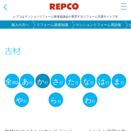
Tog
レプコはマンションリフォーム推進協議会が運営するリフォーム支援サイトです
メ
個人の方へ
リフォーム基礎知識
マンションリフォーム用語集
イ
ン
古材
コ
ン
テ
ン
全
あ
か
さ
た
な
は
ま
ツ
用語
行
行
行
行
行
行
行
用
に
語
や
ら
わ
移
行
行
行
動
解
説