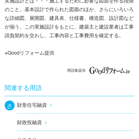
実施設計とは・・・施工するために必要な図面を作る段階
ナ
のこと。基本設計で作られた図面のほか、さらにいろいろ
ビ
な詳細図、展開図、建具表、仕様書、構造図、設計図など
が揃う。この実施設計をもとに、建築主と建設業者は工事
ゲ
請負契約を交わし、工事内容と工事費用を確定する。
ー
※Goodリフォーム提供
シ
ョ
用語集提供
ン
関連する用語
財形住宅融資
さ
財政投融資