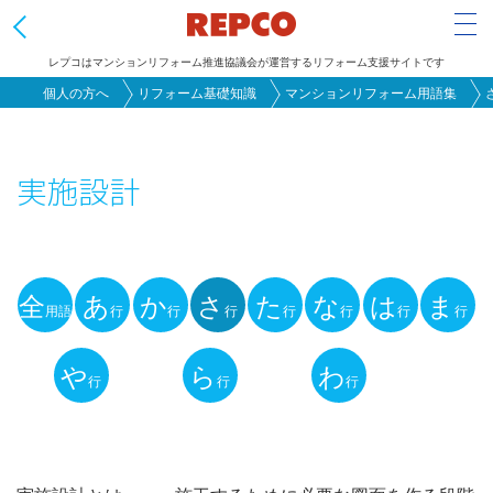
Tog
レプコはマンションリフォーム推進協議会が運営するリフォーム支援サイトです
メ
個人の方へ
リフォーム基礎知識
マンションリフォーム用語集
イ
ン
実施設計
コ
ン
テ
ン
全
あ
か
さ
た
な
は
ま
ツ
用語
行
行
行
行
行
行
行
用
に
語
や
ら
わ
移
行
行
行
動
解
説