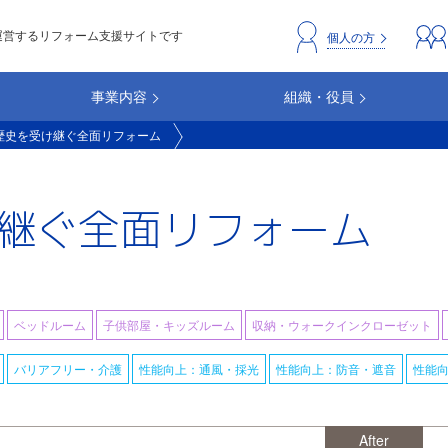
運営するリフォーム支援サイトです
header_repc
個人の方
事業内容
組織・役員
歴史を受け継ぐ全面リフォーム
継ぐ全面リフォーム
ベッドルーム
子供部屋・キッズルーム
収納・ウォークインクローゼット
バリアフリー・介護
性能向上：通風・採光
性能向上：防音・遮音
性能
After