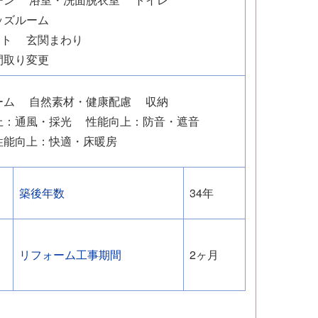
ッズルーム
ット
玄関まわり
間取り変更
ーム
自然素材・健康配慮
収納
上：通風・採光
性能向上：防音・遮音
性能向上：快適・床暖房
築後年数
34年
リフォーム工事期間
2ヶ月