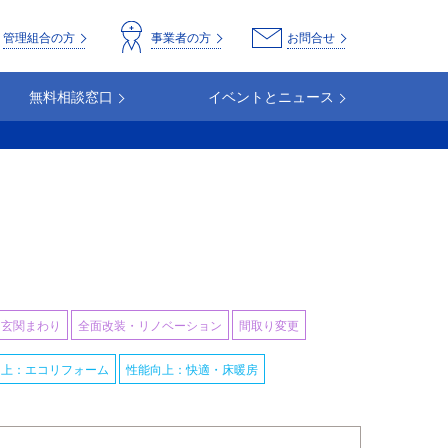
o
管理組合の方
事業者の方
お問合せ
無料相談窓口
イベントとニュース
玄関まわり
全面改装・リノベーション
間取り変更
向上：エコリフォーム
性能向上：快適・床暖房