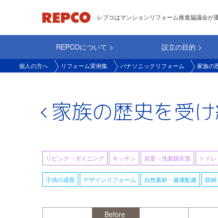
メ
レプコはマンションリフォーム推進協議会が
イ
ン
REPCOについて
設立の目的
コ
main_repco
ン
個人の方へ
リフォーム実例集
パナソニックリフォーム
家族の
テ
ン
ツ
家族の歴史を受け
に
移
動
リビング・ダイニング
キッチン
浴室・洗面脱衣室
トイレ
子供の成長
デザインリフォーム
自然素材・健康配慮
収納