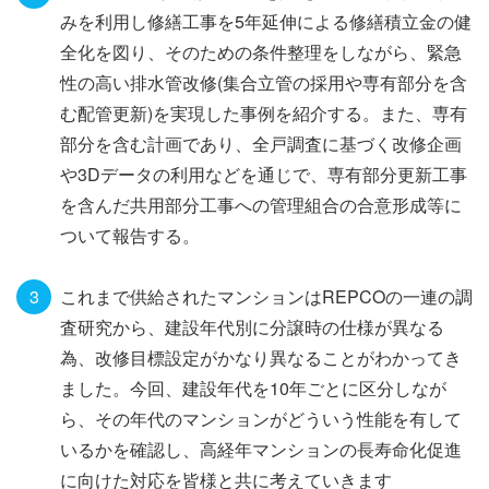
みを利用し修繕工事を5年延伸による修繕積立金の健
全化を図り、そのための条件整理をしながら、緊急
性の高い排水管改修(集合立管の採用や専有部分を含
む配管更新)を実現した事例を紹介する。また、専有
部分を含む計画であり、全戸調査に基づく改修企画
や3Dデータの利用などを通じで、専有部分更新工事
を含んだ共用部分工事への管理組合の合意形成等に
ついて報告する。
これまで供給されたマンションはREPCOの一連の調
査研究から、建設年代別に分譲時の仕様が異なる
為、改修目標設定がかなり異なることがわかってき
ました。今回、建設年代を10年ごとに区分しなが
ら、その年代のマンションがどういう性能を有して
いるかを確認し、高経年マンションの長寿命化促進
に向けた対応を皆様と共に考えていきます