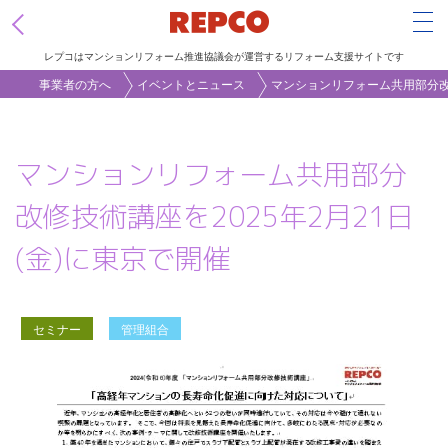
Tog
レプコはマンションリフォーム推進協議会が運営するリフォーム支援サイトです
メ
事業者の方へ
イベントとニュース
マンションリフォーム共用部分改修
イ
ン
マンションリフォーム共用部分
コ
ン
改修技術講座を2025年2月21日
テ
(金)に東京で開催
ン
ツ
に
セミナー
管理組合
移
動