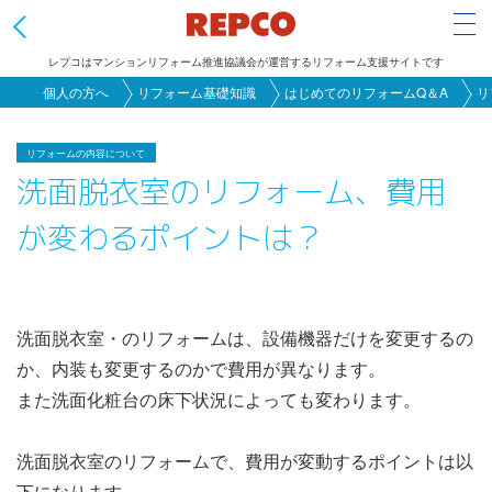
Tog
レプコはマンションリフォーム推進協議会が運営するリフォーム支援サイトです
メ
個人の方へ
リフォーム基礎知識
はじめてのリフォームQ＆A
リ
イ
ン
リフォームの内容について
洗面脱衣室のリフォーム、費用
コ
ン
が変わるポイントは？
テ
ン
ツ
に
洗面脱衣室・のリフォームは、設備機器だけを変更するの
移
か、内装も変更するのかで費用が異なります。
動
また洗面化粧台の床下状況によっても変わります。
洗面脱衣室のリフォームで、費用が変動するポイントは以
下になります。