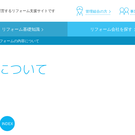
運営するリフォーム支援サイトです
header_custom
管理組合の方
事
リフォーム基礎知識
リフォーム会社を探す
フォームの内容について
について