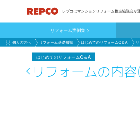
メ
レプコはマンションリフォーム推進協議会が
イ
ン
リフォーム実例集
コ
main_customer
ン
個人の方へ
リフォーム基礎知識
はじめてのリフォームQ＆A
リ
テ
ン
はじめてのリフォームQ＆A
ツ
リフォームの内容
に
移
動