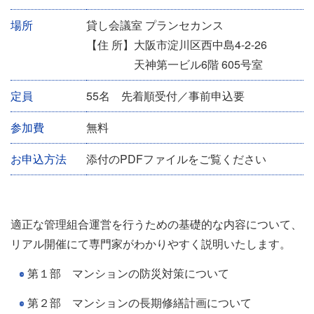
ベ
場所
貸し会議室 プランセカンス
ン
【住 所】大阪市淀川区西中島4-2-26
ト
天神第一ビル6階 605号室
情
報
定員
55名 先着順受付／事前申込要
参加費
無料
お申込方法
添付のPDFファイルをご覧ください
適正な管理組合運営を行うための基礎的な内容について、
リアル開催にて専門家がわかりやすく説明いたします。
第１部 マンションの防災対策について
第２部 マンションの長期修繕計画について