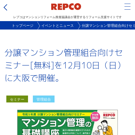
Tog
レプコはマンションリフォーム推進協議会が運営するリフォーム支援サイトです
メ
トップページ
イベントとニュース
分譲マンション管理組合向けセミナ
イ
ン
分譲マンション管理組合向けセ
コ
ン
ミナー[無料]を12月10日（日）
テ
に大阪で開催。
ン
ツ
に
セミナー
管理組合
移
動