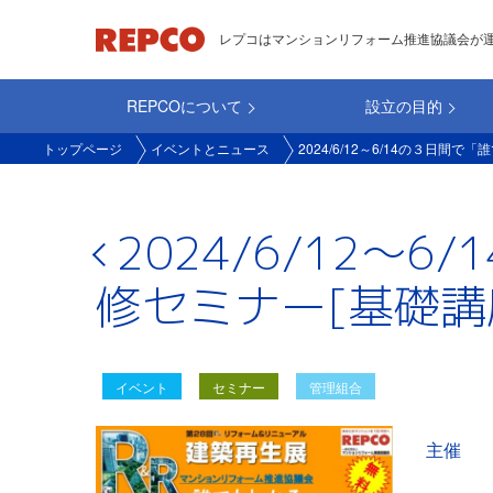
メ
レプコはマンションリフォーム推進協議会が
イ
ン
REPCOについて
設立の目的
コ
main_repco
ン
トップページ
イベントとニュース
2024/6/12～6/14の３日
テ
ン
ツ
2024/6/12
に
修セミナー[基礎講
移
動
イベント
セミナー
管理組合
イ
主催
ベ