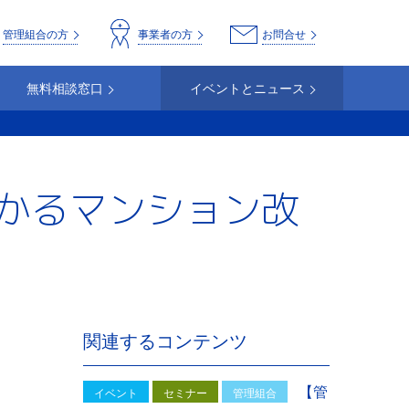
o
管理組合の方
事業者の方
お問合せ
無料相談窓口
イベントとニュース
もわかるマンション改
関連するコンテンツ
【管
イベント
セミナー
管理組合