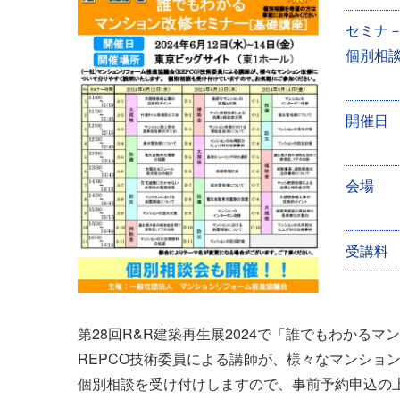
ン
セミナ
ト
個別相
情
報
開催日
会場
受講料
第28回R&R建築再生展2024で「誰でもわかるマ
REPCO技術委員による講師が、様々なマンショ
個別相談を受け付けしますので、事前予約申込の