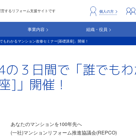
運営するリフォーム支援サイトです
header_repc
個人の方
事業内容
組織・役員
間で「誰でもわかるマンション改修セミナー[基礎講座]」開催！
～6/14の３日間で「誰で
座]」開催！
あなたのマンションを100年先へ
(一社)マンションリフォーム推進協議会(REPCO)