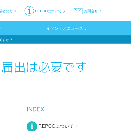
er
業者の方
REPCOについて
お問合せ
イベントとニュース
ですか？
に届出は必要です
INDEX
REPCOについて