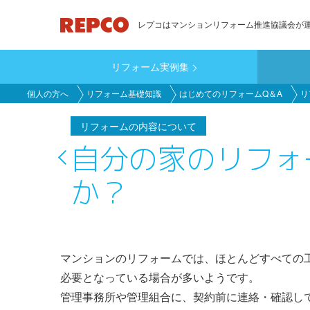
メ
レプコはマンションリフォーム推進協議会が
イ
ン
リフォーム実例集
コ
main_customer
ン
個人の方へ
リフォーム基礎知識
はじめてのリフォームQ＆A
リ
テ
ン
リフォームの内容について
ツ
自分の家のリフォ
に
か？
移
動
マンションのリフォームでは、ほとんどすべての
必要となっている場合が多いようです。
管理事務所や管理組合に、契約前に連絡・確認し