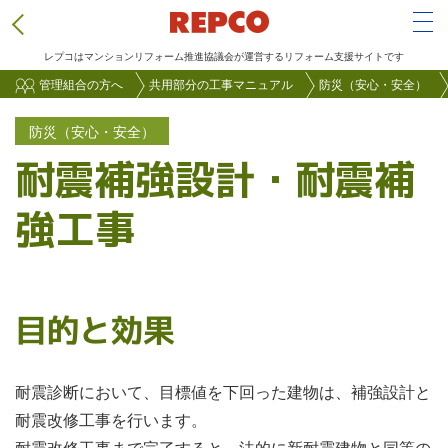
Tog
レプコはマンションリフォーム推進協議会が運営するリフォーム支援サイトです
メ
管理組合の方へ
共用部分の工事マニュアル
防災（安心・安全）
イ
防災（安心・安全）
ン
耐震補強設計・耐震補
コ
ン
強工事
テ
ン
ツ
に
目的と効果
移
動
耐震診断において、目標値を下回った建物は、補強設計と
耐震改修工事を行います。
耐震改修工事まで完了すると、法的に新耐震建物と同等の