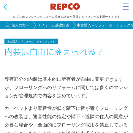
Tog
レプコはマンションリフォーム推進協議会が運営するリフォーム支援サイトです
メ
個人の方へ
リフォーム基礎知識
中古購入＋リフォーム チェック
イ
ン
中古購入＋リフォーム チェックリスト
内装は自由に変えられる？
コ
ン
テ
ン
専有部分の内装は基本的に所有者が自由に変更できます
ツ
が、フローリングへのリフォームに関しては多くのマンシ
に
ョンが管理規約で内容を定めています。
移
動
カーペットより遮音性が低く階下に音が響くフローリング
への改装は、遮音性能の指定や階下・近隣の住人の同意が
必要な場合や、全面的にフローリング採用を禁止している
マンションもあります。それ以外にも多くのマンションが