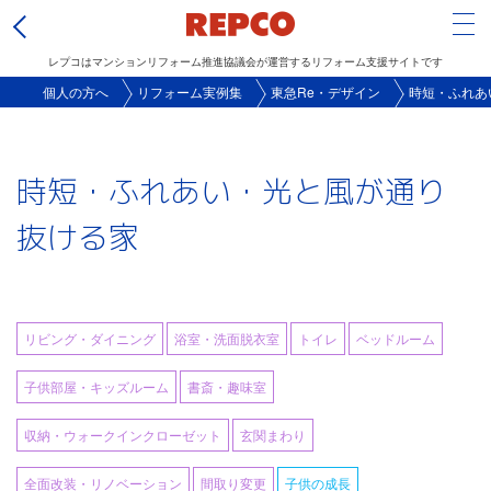
Tog
レプコはマンションリフォーム推進協議会が運営するリフォーム支援サイトです
メ
個人の方へ
リフォーム実例集
東急Re・デザイン
時短・ふれあ
イ
ン
時短・ふれあい・光と風が通り
コ
ン
抜ける家
テ
ン
ツ
に
リビング・ダイニング
浴室・洗面脱衣室
トイレ
ベッドルーム
移
子供部屋・キッズルーム
書斎・趣味室
動
収納・ウォークインクローゼット
玄関まわり
全面改装・リノベーション
間取り変更
子供の成長