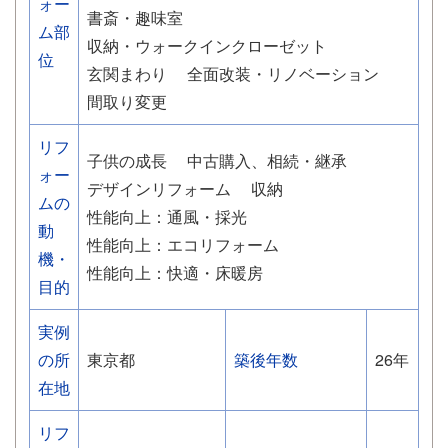
ォー
書斎・趣味室
ム部
収納・ウォークインクローゼット
位
玄関まわり
全面改装・リノベーション
間取り変更
リフ
子供の成長
中古購入、相続・継承
ォー
デザインリフォーム
収納
ムの
性能向上：通風・採光
動
性能向上：エコリフォーム
機・
性能向上：快適・床暖房
目的
実例
の所
東京都
築後年数
26年
在地
リフ