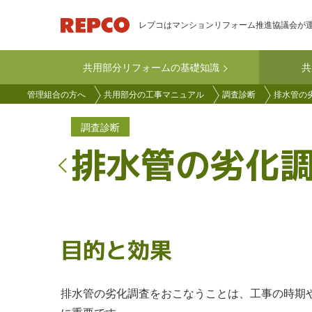
メ
レプコはマンションリフォーム推進協議会が
イ
ン
共用部分リフォームの基礎知識
共
コ
main-
ン
管理組合の方へ
共用部分の工事マニュアル
調査診断
排水管の
kyoyo
テ
ン
調査診断
ツ
排水管の劣化
に
移
動
目的と効果
排水管の劣化調査をおこなうことは、工事の時期