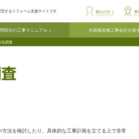
運営するリフォーム支援サイトです
header-comm
個人の方
事
用部分の工事マニュアル
大規模改修工事会社を探
劣化調査
調査
や方法を検討したり、具体的な工事計画を立てる上で非常