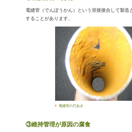
電縫管（でんぽうかん）という溶接接合して製造
することがあります。
電縫管の穴あき
③維持管理が原因の腐食