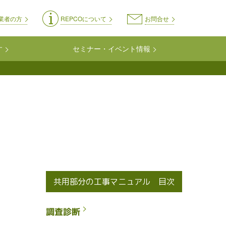
on-kyoyo
業者の方
REPCOについて
お問合せ
す
セミナー・イベント情報
共用部分の工事マニュアル 目次
調査診断