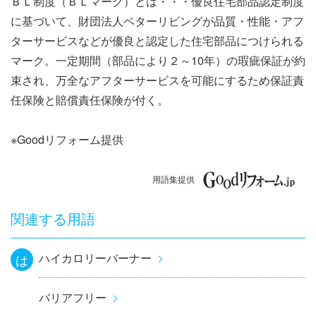
ＢＬ制度（ＢＬマーク）とは・・・優良住宅部品認定制度
ナ
に基づいて、財団法人ベターリビングが品質・性能・アフ
ビ
ターサービスなどが優良と認定した住宅部品につけられる
マーク。一定期間（部品により２～10年）の瑕疵保証が約
ゲ
束され、万全なアフターサービスを可能にするため保証責
ー
任保険と賠償責任保険が付く。
シ
※Goodリフォーム提供
ョ
用語集提供
ン
関連する用語
ハイカロリーバーナー
は
バリアフリー