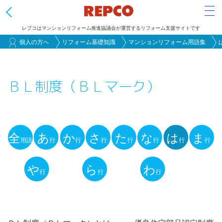
Tog
レプコはマンションリフォーム推進協議会が運営するリフォーム支援サイトです
メ
個人の方へ
リフォーム基礎知識
マンションリフォーム用語集
イ
ン
ＢＬ制度（ＢＬマーク）
コ
ン
テ
ン
全
あ
か
さ
た
な
は
ま
ツ
用語
行
行
行
行
行
行
行
用
に
語
や
ら
わ
移
行
行
行
動
解
説