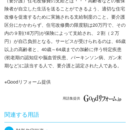
（要介護）住宅改修費の支給とは・・・高齢者などの被保
ナ
険者が自立した生活を送ることができるよう、適切な住宅
ビ
改修を促進するために実施される支給制度のこと。要介護
区分にかかわらず、住宅改修費の限度額は20万円で、その
ゲ
内の９割(18万円)が保険によって支給され、２割（２万
ー
円）が自己負担となる。サービスが受けられるのは、65歳
以上の高齢者と、40歳～64歳までの加齢に伴う特定疾患
シ
(初老期の認知症や脳血管疾患、パーキンソン病、ガン末
ョ
期など)に該当する人で、要介護と認定された人である。
ン
※Goodリフォーム提供
用語集提供
関連する用語