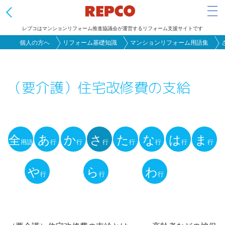
Tog
レプコはマンションリフォーム推進協議会が運営するリフォーム支援サイトです
メ
個人の方へ
リフォーム基礎知識
マンションリフォーム用語集
イ
ン
（要介護）住宅改修費の支給
コ
ン
テ
ン
全
あ
か
さ
た
な
は
ま
ツ
用語
行
行
行
行
行
行
行
用
に
語
や
ら
わ
移
行
行
行
動
解
説