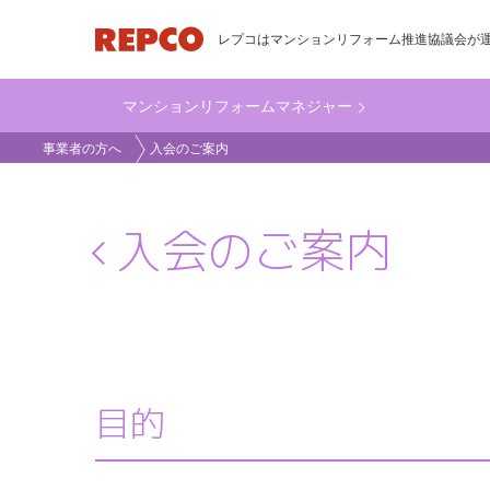
メ
レプコはマンションリフォーム推進協議会が
イ
ン
マンションリフォームマネジャー
コ
main_business
ン
事業者の方へ
入会のご案内
テ
ン
ツ
入会のご案内
に
移
動
目的