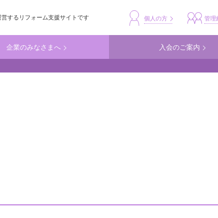
運営するリフォーム支援サイトです
header_busine
個人の方
管理
企業のみなさまへ
入会のご案内