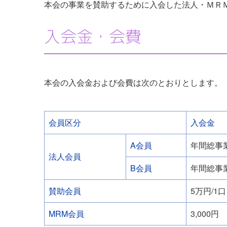
本会の事業を賛助するために入会した法人・ＭＲ
入会金・会費
本会の入会金および会費は次のとおりとします。
会員区分
入会金
A会員
年間総事
法人会員
B会員
年間総事
賛助会員
5万円/1口
MRM会員
3,000円