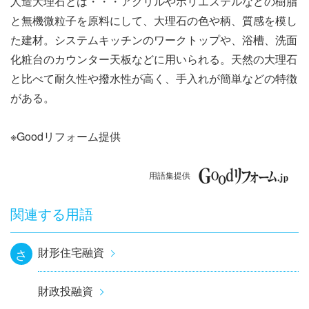
人造大理石とは・・・アクリルやポリエステルなどの樹脂
ナ
と無機微粒子を原料にして、大理石の色や柄、質感を模し
ビ
た建材。システムキッチンのワークトップや、浴槽、洗面
化粧台のカウンター天板などに用いられる。天然の大理石
ゲ
と比べて耐久性や撥水性が高く、手入れが簡単などの特徴
ー
がある。
シ
※Goodリフォーム提供
ョ
用語集提供
ン
関連する用語
財形住宅融資
さ
財政投融資