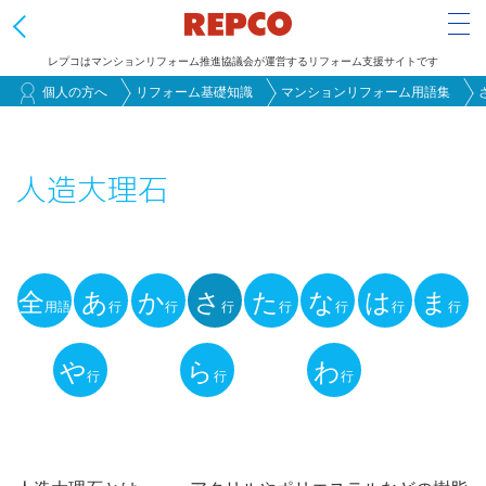
Tog
レプコはマンションリフォーム推進協議会が運営するリフォーム支援サイトです
メ
個人の方へ
リフォーム基礎知識
マンションリフォーム用語集
イ
ン
人造大理石
コ
ン
テ
ン
全
あ
か
さ
た
な
は
ま
ツ
用語
行
行
行
行
行
行
行
用
に
語
や
ら
わ
移
行
行
行
動
解
説