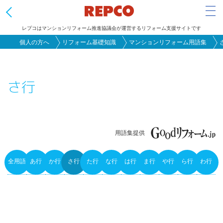
Tog
レプコはマンションリフォーム推進協議会が運営するリフォーム支援サイトです
メ
個人の方へ
リフォーム基礎知識
マンションリフォーム用語集
イ
ン
さ行
コ
ン
テ
ン
用語集提供
ツ
に
全用語
あ行
か行
さ行
た行
な行
は行
ま行
や行
ら行
わ行
移
Primary
動
tabs