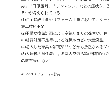
み」「呼吸困難」「ジンマシン」などの症状を、
説
５つが考えられている。
ナ
(1)住宅建設工事やリフォーム工事において、シ
施工技術不足
ビ
(2)不備な換気計画による空気だまりの発生や、
ゲ
(3)結露対策不足等による湿気やカビの大量発生
(4)購入した家具や家電製品などから放散される
ー
(5)入居後の居住者による室内空気汚染(密閉室
シ
の散布等)、など
ョ
※Goodリフォーム提供
ン