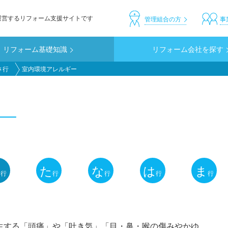
運営するリフォーム支援サイトです
header_custom
管理組合の方
事
リフォーム基礎知識
リフォーム会社を探す
さ行
室内環境アレルギー
ー
さ
た
な
は
ま
行
行
行
行
行
生する「頭痛」や「吐き気」「目・鼻・喉の傷みやかゆ