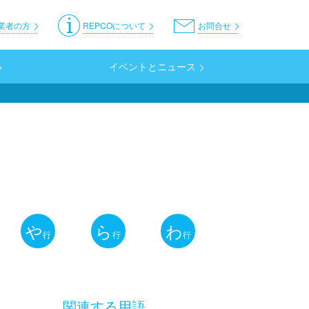
er
業者の方
REPCOについて
お問合せ
イベントとニュース
や
ら
わ
行
行
行
関連する用語