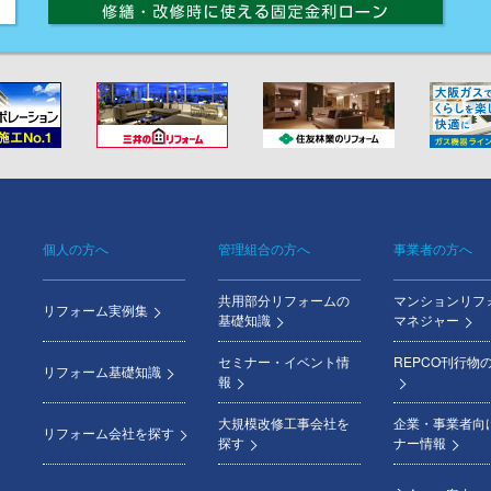
個人の方へ
管理組合の方へ
事業者の方へ
Footer
共用部分リフォームの
マンションリフ
menu
リフォーム実例集
基礎知識
マネジャー
セミナー・イベント情
REPCO刊行物
リフォーム基礎知識
報
大規模改修工事会社を
企業・事業者向
リフォーム会社を探す
探す
ナー情報