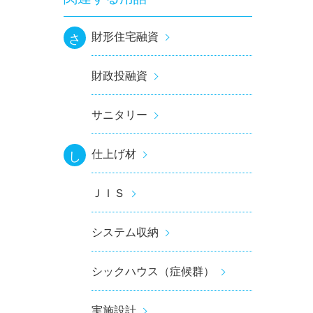
財形住宅融資
さ
財政投融資
サニタリー
仕上げ材
し
ＪＩＳ
システム収納
シックハウス（症候群）
実施設計