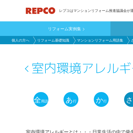
メ
レプコはマンションリフォーム推進協議会が
イ
ン
リフォーム実例集
コ
main_customer
ン
個人の方へ
リフォーム基礎知識
マンションリフォーム用語集
テ
ン
ツ
室内環境アレルギ
に
移
動
全
あ
か
用語
行
行
用
語
解
室内環境アレルギーとは・・・日常生活の中で発