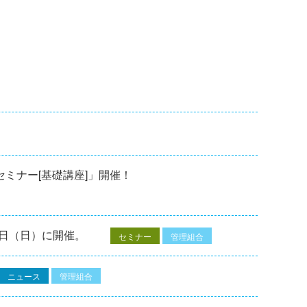
修セミナー[基礎講座]」開催！
7⽇（⽇）に開催。
セミナー
管理組合
ニュース
管理組合