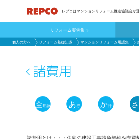
メ
レプコはマンションリフォーム推進協議会が
イ
ン
リフォーム実例集
コ
main_customer
ン
個人の方へ
リフォーム基礎知識
マンションリフォーム用語集
テ
ン
ツ
諸費用
に
移
動
全
あ
か
用語
行
行
用
語
解
諸費用とは・・・住宅の建設工事請負契約や売買