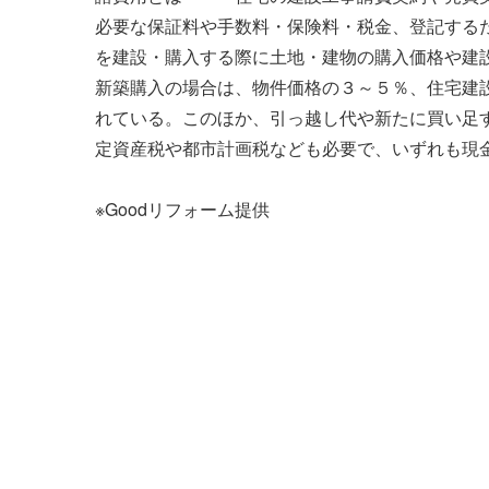
必要な保証料や手数料・保険料・税金、登記する
説
を建設・購入する際に土地・建物の購入価格や建
ナ
新築購入の場合は、物件価格の３～５％、住宅建
れている。このほか、引っ越し代や新たに買い足
ビ
定資産税や都市計画税なども必要で、いずれも現
ゲ
※Goodリフォーム提供
ー
シ
ョ
ン