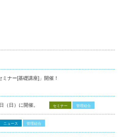
修セミナー[基礎講座]」開催！
7⽇（⽇）に開催。
セミナー
管理組合
ニュース
管理組合