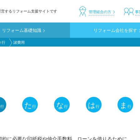
運営するリフォーム支援サイトです
header_custom
管理組合の方
事
リフォーム基礎知識
リフォーム会社を探す
さ行
諸費用
さ
た
な
は
ま
行
行
行
行
行
契約に必要な印紙税や仲介手数料、ローンを借りるために