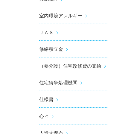
室内環境アレルギー
ＪＡＳ
修繕積立金
（要介護）住宅改修費の支給
住宅紛争処理機関
仕様書
心々
人造大理石