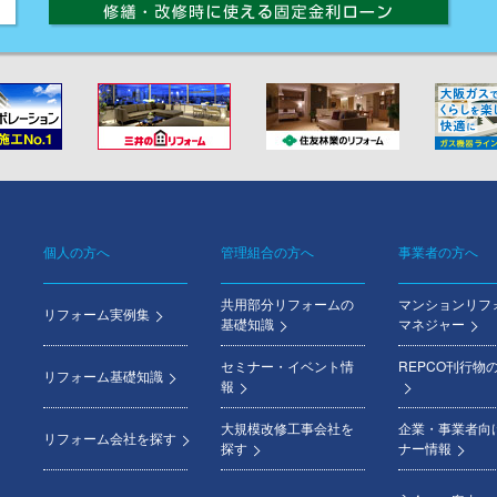
個人の方へ
管理組合の方へ
事業者の方へ
Footer
共用部分リフォームの
マンションリフ
menu
リフォーム実例集
基礎知識
マネジャー
セミナー・イベント情
REPCO刊行物
リフォーム基礎知識
報
大規模改修工事会社を
企業・事業者向
リフォーム会社を探す
探す
ナー情報