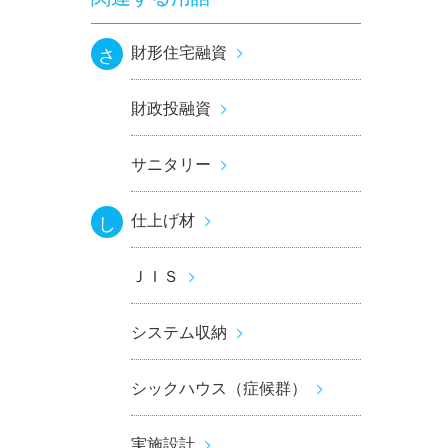
財形住宅融資
さ
財政投融資
サニタリー
仕上げ材
し
ＪＩＳ
システム収納
シックハウス（症候群）
実施設計