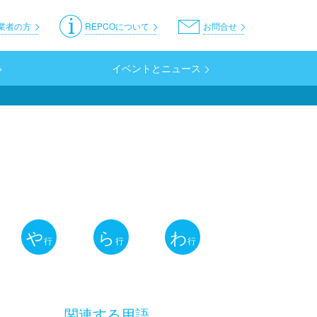
er
業者の方
REPCOについて
お問合せ
イベントとニュース
や
ら
わ
行
行
行
関連する用語