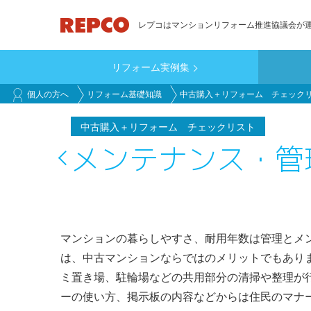
メ
レプコはマンションリフォーム推進協議会が
イ
ン
リフォーム実例集
コ
main_customer
ン
個人の方へ
リフォーム基礎知識
中古購入＋リフォーム チェック
テ
ン
中古購入＋リフォーム チェックリスト
ツ
メンテナンス・管
に
移
動
マンションの暮らしやすさ、耐用年数は管理とメ
は、中古マンションならではのメリットでもあり
ミ置き場、駐輪場などの共用部分の清掃や整理が
ーの使い方、掲示板の内容などからは住民のマナ