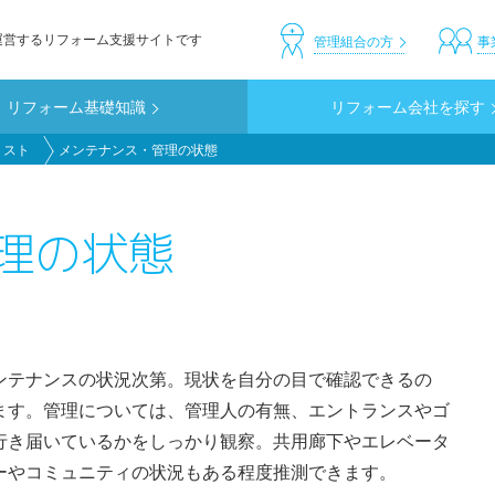
運営するリフォーム支援サイトです
header_custom
管理組合の方
事
リフォーム基礎知識
リフォーム会社を探す
リスト
メンテナンス・管理の状態
理の状態
ンテナンスの状況次第。現状を自分の目で確認できるの
ます。管理については、管理人の有無、エントランスやゴ
行き届いているかをしっかり観察。共用廊下やエレベータ
ーやコミュニティの状況もある程度推測できます。