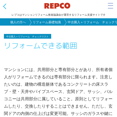
Tog
レプコはマンションリフォーム推進協議会が運営するリフォーム支援サイトです
メ
個人の方へ
リフォーム基礎知識
中古購入＋リフォーム チェック
イ
ン
中古購入＋リフォーム チェックリスト
リフォームできる範囲
コ
ン
テ
ン
マンションには、共用部分と専有部分とがあり、所有者個
ツ
人がリフォームできるのは専有部分に限られます。注意し
に
たいのは、建物の構造躯体であるコンクリートの床スラ
移
ブ・壁・天井やパイプスペース、玄関ドア、サッシ、バル
動
コニーは共用部分に属していること。原則としてリフォー
ムしたり、交換したりすることはできません。ただし、玄
関ドアの内側の仕上げは変更可能。サッシのガラスや鍵に