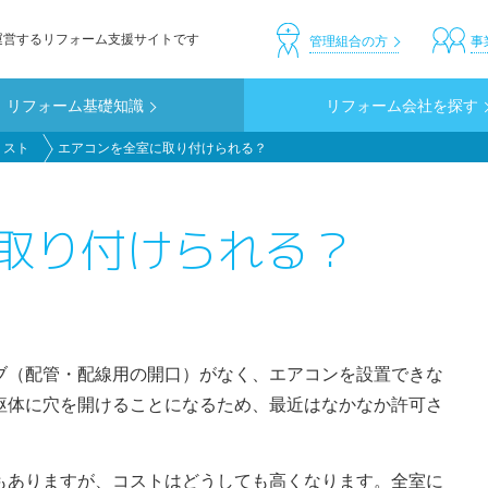
運営するリフォーム支援サイトです
header_custom
管理組合の方
事
リフォーム基礎知識
リフォーム会社を探す
リスト
エアコンを全室に取り付けられる？
取り付けられる？
ブ（配管・配線用の開口）がなく、エアコンを設置できな
躯体に穴を開けることになるため、最近はなかなか許可さ
もありますが、コストはどうしても高くなります。全室に