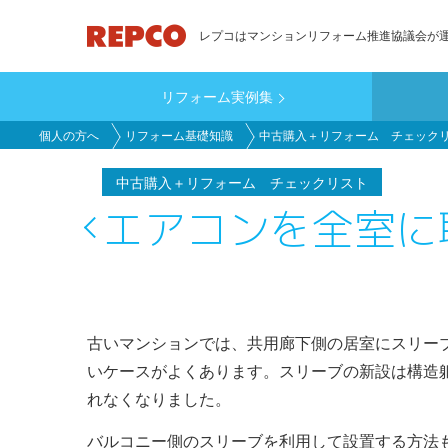
メ
レプコはマンションリフォーム推進協議会が
イ
ン
リフォーム実例集
コ
main_customer
ン
個人の方へ
リフォーム基礎知識
中古購入＋リフォーム チェック
テ
ン
中古購入＋リフォーム チェックリスト
ツ
エアコンを全室に
に
移
動
古いマンションでは、共用廊下側の居室にスリー
いケースがよくあります。スリーブの新設は構造
れなくなりました。
バルコニー側のスリーブを利用して設置する方法