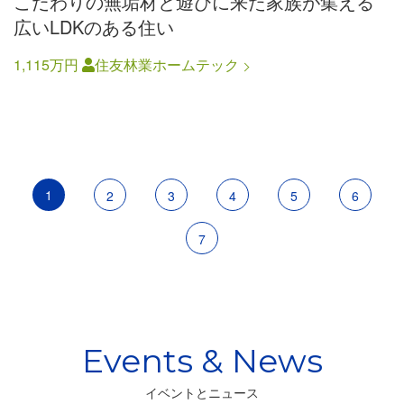
こだわりの無垢材と遊びに来た家族が集える
広いLDKのある住い
1,115万円
住友林業ホームテック
ペ
ー
カ
1
ペ
2
ペ
3
ペ
4
ペ
5
ペ
6
ジ
送
レ
ー
ー
ー
ー
ー
ペ
7
り
ン
ジ
ジ
ジ
ジ
ジ
ー
ト
ジ
ペ
ー
ジ
イベントとニュース