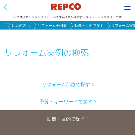
Tog
レプコはマンションリフォーム推進協議会が運営するリフォーム支援サイトです
メ
個人の方へ
リフォーム実例集
動機・目的で探す
リフォーム実
イ
ン
リフォーム実例の検索
コ
ン
テ
ン
ツ
リフォーム部位で探す
Primary
に
tabs
移
予算・キーワードで探す
動
動機・目的で探す