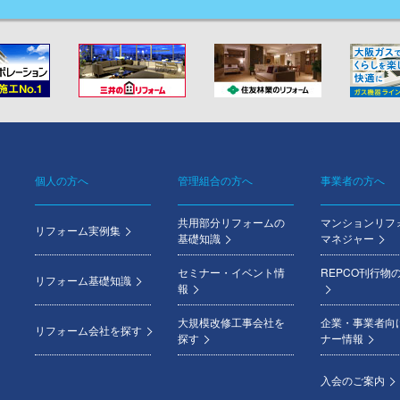
個人の方へ
管理組合の方へ
事業者の方へ
Footer
共用部分リフォームの
マンションリフ
menu
リフォーム実例集
基礎知識
マネジャー
セミナー・イベント情
REPCO刊行物
リフォーム基礎知識
報
大規模改修工事会社を
企業・事業者向
リフォーム会社を探す
探す
ナー情報
入会のご案内