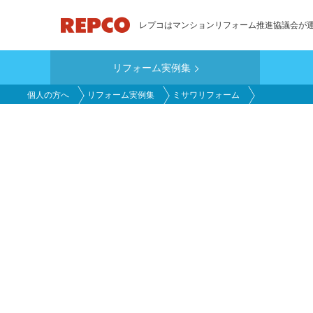
メ
レプコはマンションリフォーム推進協議会が
イ
ン
リフォーム実例集
コ
main_customer
ン
個人の方へ
リフォーム実例集
ミサワリフォーム
テ
ン
ツ
に
移
動