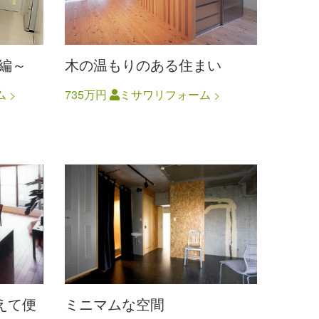
K編～
木の温もりのある住まい
ム
735万円
ミサワリフォーム
えて便
ミニマムな空間