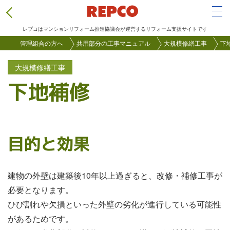
Tog
レプコはマンションリフォーム推進協議会が運営するリフォーム支援サイトです
メ
管理組合の方へ
共用部分の工事マニュアル
大規模修繕工事
下
イ
大規模修繕工事
ン
下地補修
コ
ン
テ
ン
目的と効果
ツ
に
移
建物の外壁は建築後10年以上過ぎると、改修・補修工事が
動
必要となります。
ひび割れや欠損といった外壁の劣化が進行している可能性
があるためです。