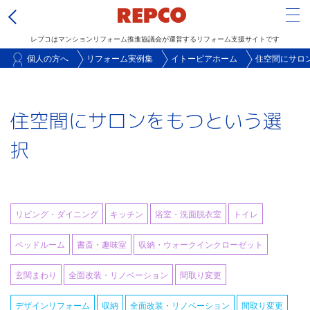
Tog
レプコはマンションリフォーム推進協議会が運営するリフォーム支援サイトです
メ
個人の方へ
リフォーム実例集
イトーピアホーム
住空間にサロ
イ
ン
住空間にサロンをもつという選
コ
ン
択
テ
ン
ツ
に
リビング・ダイニング
キッチン
浴室・洗面脱衣室
トイレ
移
ベッドルーム
書斎・趣味室
収納・ウォークインクローゼット
動
玄関まわり
全面改装・リノベーション
間取り変更
デザインリフォーム
収納
全面改装・リノベーション
間取り変更