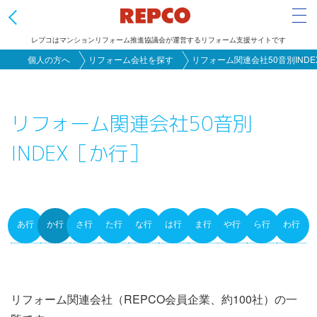
Tog
レプコはマンションリフォーム推進協議会が運営するリフォーム支援サイトです
メ
個人の方へ
リフォーム会社を探す
リフォーム関連会社50音別INDE
イ
ン
リフォーム関連会社50音別
コ
ン
INDEX［か行］
テ
ン
ツ
に
あ行
か行
さ行
た行
な行
は行
ま行
や行
ら行
わ行
Primary
移
動
tabs
リフォーム関連会社（REPCO会員企業、約100社）の一