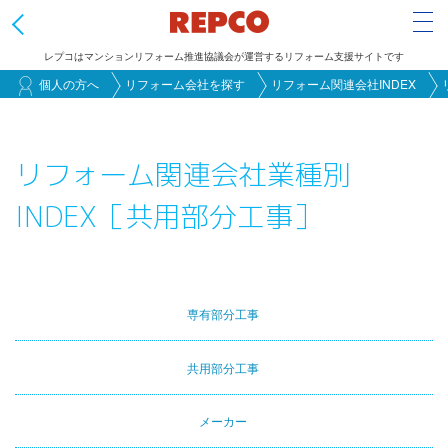
Tog
レプコはマンションリフォーム推進協議会が運営するリフォーム支援サイトです
メ
個人の方へ
リフォーム会社を探す
リフォーム関連会社INDEX
イ
ン
リフォーム関連会社業種別
コ
ン
INDEX［共用部分工事］
テ
ン
ツ
に
専有部分工事
Primary
移
動
tabs
共用部分工事
メーカー