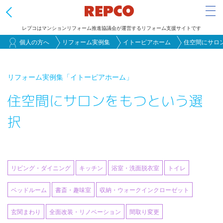
Tog
レプコはマンションリフォーム推進協議会が運営するリフォーム支援サイトです
メ
個人の方へ
リフォーム実例集
イトーピアホーム
住空間にサロ
イ
ン
リフォーム実例集
「イトーピアホーム」
コ
住空間にサロンをもつという選
ン
テ
択
ン
ツ
に
移
リビング・ダイニング
キッチン
浴室・洗面脱衣室
トイレ
動
ベッドルーム
書斎・趣味室
収納・ウォークインクローゼット
玄関まわり
全面改装・リノベーション
間取り変更