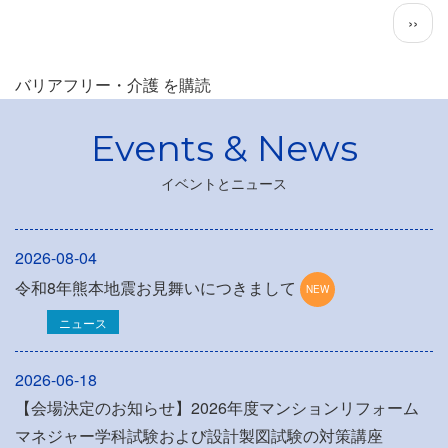
ペ
次
››
ー
ペ
ジ
ー
バリアフリー・介護 を購読
送
ジ
り
イベントとニュース
2026-08-04
令和8年熊本地震お見舞いにつきまして
ニュース
2026-06-18
【会場決定のお知らせ】2026年度マンションリフォーム
マネジャー学科試験および設計製図試験の対策講座