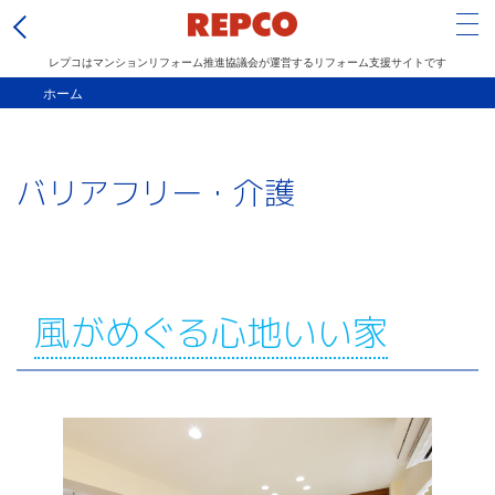
Tog
レプコはマンションリフォーム推進協議会が運営するリフォーム支援サイトです
メ
ホーム
イ
ン
バリアフリー・介護
コ
ン
テ
ン
ツ
風がめぐる心地いい家
に
移
動