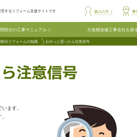
運営するリフォーム支援サイトです
header-comm
個人の方
事
用部分の工事マニュアル
大規模改修工事会社を探
用部分リフォームの知識
おやっと思ったら注意信号
たら注意信号
でいます。
す。