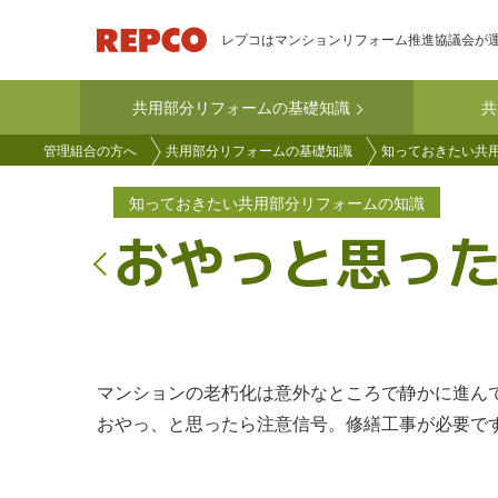
メ
レプコはマンションリフォーム推進協議会が
イ
ン
共用部分リフォームの基礎知識
共
コ
main-
ン
管理組合の方へ
共用部分リフォームの基礎知識
知っておきたい共
kyoyo
テ
ン
知っておきたい共用部分リフォームの知識
ツ
おやっと思っ
に
移
動
マンションの老朽化は意外なところで静かに進ん
おやっ、と思ったら注意信号。修繕工事が必要で