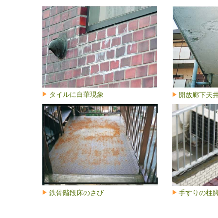
タイルに白華現象
開放廊下天
鉄骨階段床のさび
手すりの柱