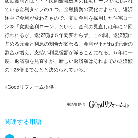
変動金利とは・・・民間金融機関の住宅ローンで採用され
ナ
ている金利タイプの１つ。金融情勢の変化によって、返済
ビ
途中で金利が変わるもので、変動金利を採用した住宅ロー
ンを「変動金利ローン」という。金利の見直しは年に２回
ゲ
行われるが、返済額は５年間変わらず、この間、返済額に
ー
占める元金と利息の割合が変わる。金利が下がれば元金の
割合が増え、支払い利息総額が減ることになる。５年に一
シ
度、返済額を見直すが、新しい返済額はそれまでの返済額
ョ
の1.25倍までなどと決められている。
ン
※Goodリフォーム提供
用語集提供
関連する用語