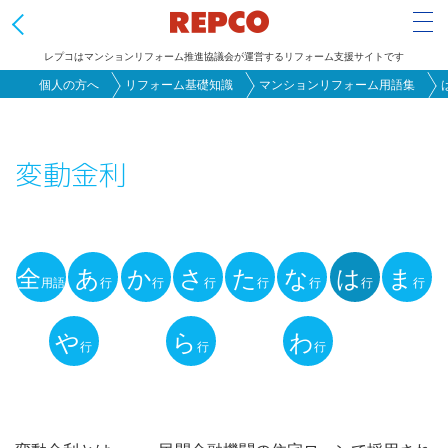
Tog
レプコはマンションリフォーム推進協議会が運営するリフォーム支援サイトです
メ
個人の方へ
リフォーム基礎知識
マンションリフォーム用語集
イ
ン
変動金利
コ
ン
テ
ン
全
あ
か
さ
た
な
は
ま
ツ
用語
行
行
行
行
行
行
行
用
に
語
や
ら
わ
移
行
行
行
動
解
説