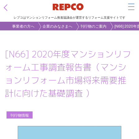
Tog
レプコはマンションリフォーム推進協議会が運営するリフォーム支援サイトです
メ
事業者の方へ
企業のみなさまへ
刊行物のご案内
[N66] 2
イ
ン
[N66] 2020年度マンションリフ
コ
ン
ォーム工事調査報告書（マンシ
テ
ョンリフォーム市場将来需要推
ン
ツ
計に向けた基礎調査 ）
に
移
動
刊行物情報