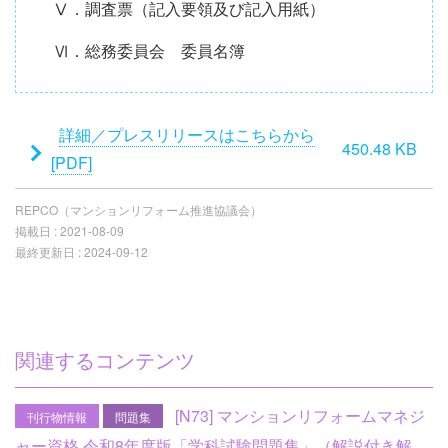
Ⅴ．調査票（記入要領及び記入用紙）
Ⅵ．総務委員会 委員名簿
添
詳細／プレスリリースはこちらから
450.48 KB
付
[PDF]
フ
REPCO（マンションリフォーム推進協議会）
ァ
掲載日 :
2021-08-09
イ
最終更新日 :
2024-09-12
ル
関連するコンテンツ
[N73] マンションリフォームマネジ
刊行物情報
問題集
ャー資格 令和8年度版「学科試験問題集」（解説付き解