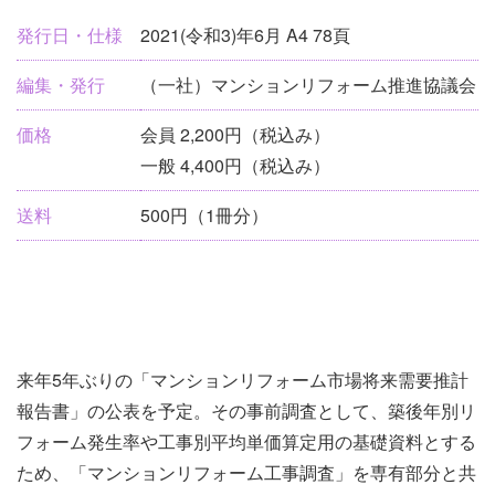
刊
発行日・仕様
2021(令和3)年6月 A4 78頁
行
編集・発行
（一社）マンションリフォーム推進協議会
物
情
価格
会員 2,200円（税込み）
報
一般 4,400円（税込み）
送料
500円（1冊分）
来年5年ぶりの「マンションリフォーム市場将来需要推計
報告書」の公表を予定。その事前調査として、築後年別リ
フォーム発生率や工事別平均単価算定用の基礎資料とする
ため、「マンションリフォーム工事調査」を専有部分と共