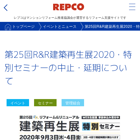
Tog
レプコはマンションリフォーム推進協議会が運営するリフォーム支援サイトです
メ
トップページ
イベントとニュース
第25回R&R建築再生展2020
イ
ン
第25回R&R建築再生展2020・特
コ
ン
別セミナーの中止・延期につい
テ
て
ン
ツ
に
イベント
セミナー
管理組合
移
動