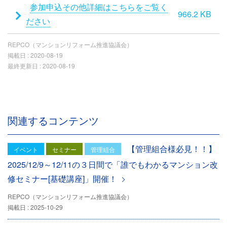
添
参加申込その他詳細はこちらをご覧く
966.2 KB
付
ださい
フ
REPCO（マンションリフォーム推進協議会）
ァ
掲載日 :
2020-08-19
イ
最終更新日 :
2020-08-19
ル
関連するコンテンツ
【管理組合様必見！！】
イベント
セミナー
管理組合
2025/12/9～12/11の３日間で「誰でもわかるマンション改
修セミナー[基礎講座]」開催！
REPCO（マンションリフォーム推進協議会）
掲載日 : 2025-10-29