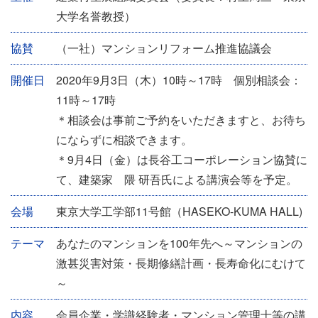
ベ
大学名誉教授）
ン
協賛
（一社）マンションリフォーム推進協議会
ト
情
開催日
2020年9月3日（木）10時～17時 個別相談会：
報
11時～17時
＊相談会は事前ご予約をいただきますと、お待ち
にならずに相談できます。
＊9月4日（金）は長谷工コーポレーション協賛に
て、建築家 隈 研吾氏による講演会等を予定。
会場
東京大学工学部11号館（HASEKO-KUMA HALL)
テーマ
あなたのマンションを100年先へ～マンションの
激甚災害対策・長期修繕計画・長寿命化にむけて
～
内容
会員企業・学識経験者・マンション管理士等の講